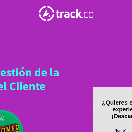
estión de la
l Cliente
¿Quieres e
experi
¡Descar
Nome
*