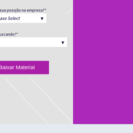
 sua posição na empresa?
*
buscando?
*