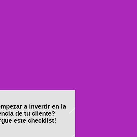
mpezar a invertir en la
encia de tu cliente?
gue este checklist!