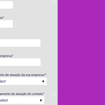
me
*
empresa
*
nto de atuação da sua empresa?
*
amento de atuação do contato
*